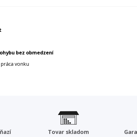
t
pohybu bez obmedzení
, práca vonku
ňazí
Tovar skladom
Gara