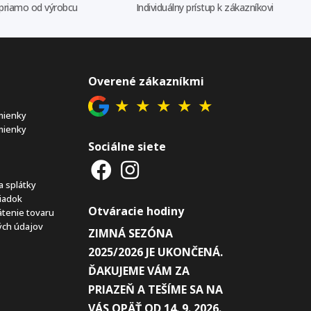
priamo od výrobcu
Individuálny prístup k zákazníkovi
Overené zákazníkmi
★
★
★
★
★
mienky
mienky
Sociálne siete
a splátky
iadok
Otváracie hodiny
átenie tovaru
ch údajov
ZIMNÁ SEZÓNA
2025/2026 JE UKONČENÁ.
ĎAKUJEME VÁM ZA
PRIAZEŇ A TEŠÍME SA NA
VÁS OPÄŤ OD 14. 9. 2026.