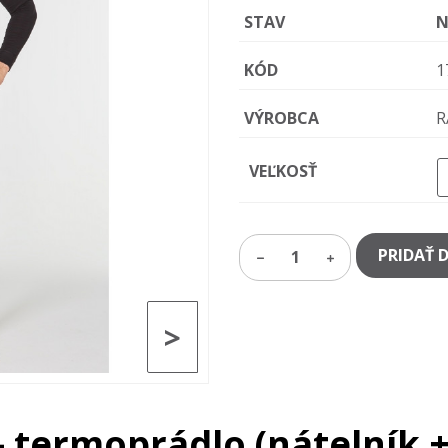
STAV
N
KÓD
1
VÝROBCA
R
VEĽKOSŤ
PRIDAŤ 
1
>
– termoprádlo (nátelník 