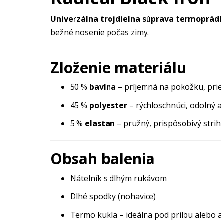
Univerzálna trojdielna súprava termoprád
bežné nosenie počas zimy.
Zloženie materiálu
50 %
bavlna
– príjemná na pokožku, pri
45 %
polyester
– rýchloschnúci, odolný 
5 %
elastan
– pružný, prispôsobivý strih
Obsah balenia
Nátelník s dlhým rukávom
Dlhé spodky (nohavice)
Termo kukla – ideálna pod prilbu alebo 