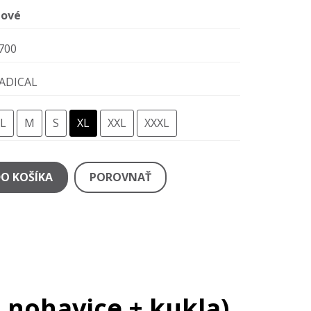
ové
700
ADICAL
L
M
S
XL
XXL
XXXL
DO KOŠÍKA
POROVNAŤ
+ nohavice + kukla)