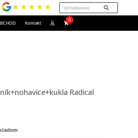
★
★
★
★
★
0
OBCHOD
Kontakt
ník+nohavice+kukla Radical
kladom