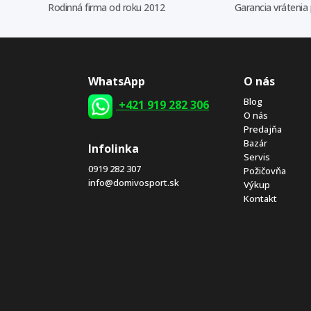
Rodinná firma od roku 2012
Garancia vrátenia
WhatsApp
O nás
Blog
+421 919 282 306
O nás
Predajňa
Bazár
Infolinka
Servis
0919 282 307
Požičovňa
info@domivosport.sk
Výkup
Kontakt