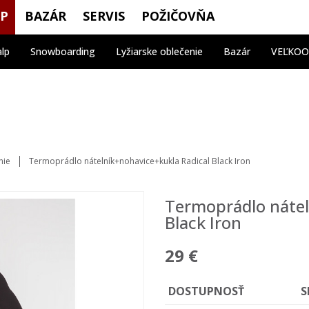
OP
BAZÁR
SERVIS
POŽIČOVŇA
alp
Snowboarding
Lyžiarske oblečenie
Bazár
VEĽKO
nie
Termoprádlo nátelník+nohavice+kukla Radical Black Iron
Termoprádlo nátel
Black Iron
29 €
DOSTUPNOSŤ
S