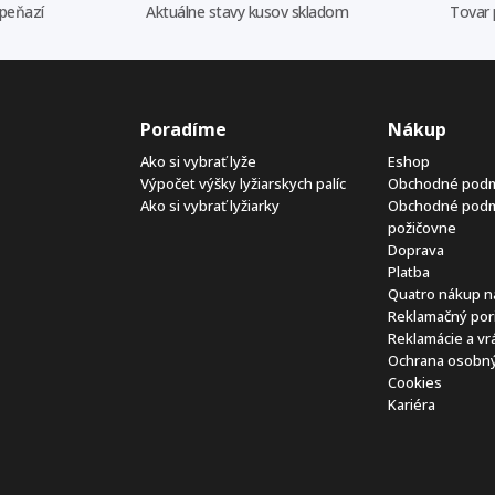
 peňazí
Aktuálne stavy kusov skladom
Tovar 
Poradíme
Nákup
Ako si vybrať lyže
Eshop
Výpočet výšky lyžiarskych palíc
Obchodné pod
Ako si vybrať lyžiarky
Obchodné pod
požičovne
Doprava
Platba
Quatro nákup n
Reklamačný por
Reklamácie a vr
Ochrana osobný
Cookies
Kariéra