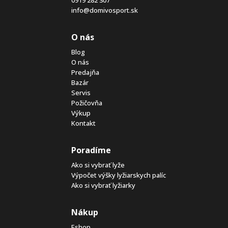
0919 282 307
info@domivosport.sk
O nás
Blog
O nás
Predajňa
Bazár
Servis
Požičovňa
Výkup
Kontakt
Poradíme
Ako si vybrať lyže
Výpočet výšky lyžiarskych palíc
Ako si vybrať lyžiarky
Nákup
Eshop