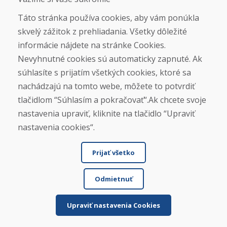
ZIMNÁ SEZÓNA 2025/2026 JE
Táto stránka používa cookies, aby vám ponúkla
UKONČENÁ. ĎAKUJEME VÁM ZA
skvelý zážitok z prehliadania. Všetky dôležité
PRIAZEŇ A TEŠÍME SA NA VÁS OPÄŤ
informácie nájdete na stránke Cookies.
OD 14. 9. 2026.
Nevyhnutné cookies sú automaticky zapnuté. Ak
súhlasíte s prijatím všetkých cookies, ktoré sa
Nájsť na Google mape
nachádzajú na tomto webe, môžete to potvrdiť
tlačidlom “Súhlasím a pokračovať“.Ak chcete svoje
nastavenia upraviť, kliknite na tlačidlo “Upraviť
nastavenia cookies“.
Prijať všetko
Odmietnuť
© DOMIVOSPORT 2026, všetky práva vyhradené
DUFEKSOFT
-
tvorba webových stránok
,
tvorba e-shopov
Upraviť nastavenia Cookies