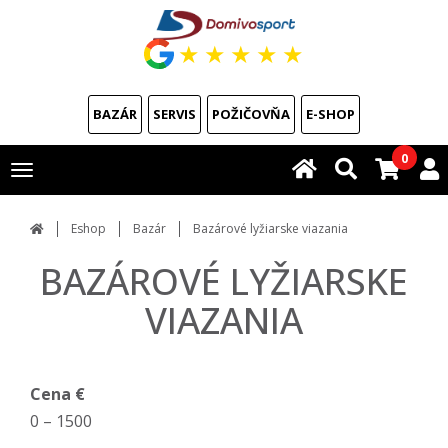
★
★
★
★
★
BAZÁR
SERVIS
POŽIČOVŇA
E-SHOP
0
Toggle
navigation
Eshop
Bazár
Bazárové lyžiarske viazania
BAZÁROVÉ LYŽIARSKE
VIAZANIA
Cena €
0
–
1500