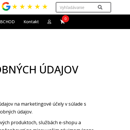
★
★
★
★
★
0
OBCHOD
Kontakt
BNÝCH ÚDAJOV
ajov na marketingové účely v súlade s
sobných údajov.
ových produktoch, službách e-shopu a