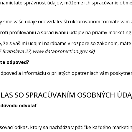
namietate správnosť údajov, môžeme ich spracúvanie obmedz
y sme vaše údaje odovzdali v štruktúrovanom formáte vám 
oti profilovaniu a spracúvaniu údajov na priamy marketing
, že s vašimi údajmi narábame v rozpore so zákonom, mát
 Bratislava 27, www.dataprotection.gov.sk)
.
ete odpoveď?
Odpoveď a informáciu o prijatých opatreniach vám poskytne
HLAS SO SPRACÚVANÍM OSOBNÝCH ÚDA
 dôvodu odvolať
.
sovací odkaz, ktorý sa nachádza v pätičke každého marketin