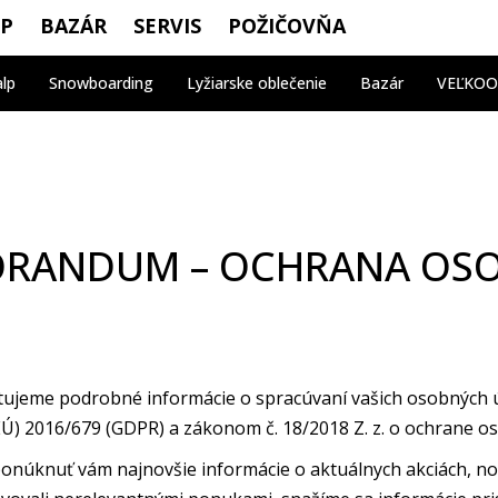
OP
BAZÁR
SERVIS
POŽIČOVŇA
alp
Snowboarding
Lyžiarske oblečenie
Bazár
VEĽKO
RANDUM – OCHRANA OSO
eme podrobné informácie o spracúvaní vašich osobných úd
) 2016/679 (GDPR) a zákonom č. 18/2018 Z. z. o ochrane o
ponúknuť vám najnovšie informácie o aktuálnych akciách, n