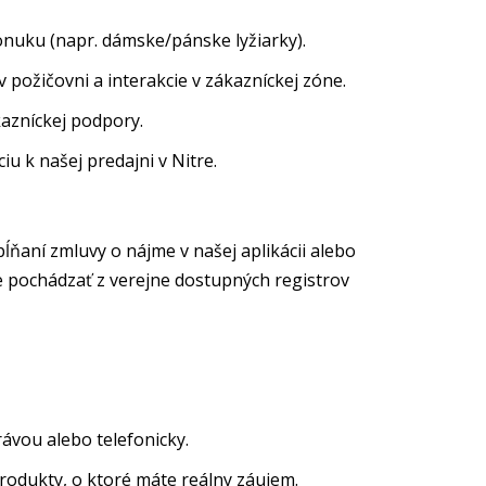
ponuku (napr. dámske/pánske lyžiarky).
 požičovni a interakcie v zákazníckej zóne.
kazníckej podpory.
iu k našej predajni v Nitre.
pĺňaní zmluvy o nájme v našej aplikácii alebo
je pochádzať z verejne dostupných registrov
ávou alebo telefonicky.
odukty, o ktoré máte reálny záujem.