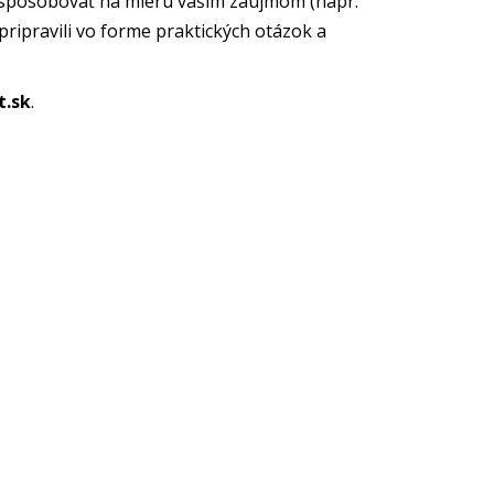
rispôsobovať na mieru vašim záujmom (napr.
 pripravili vo forme praktických otázok a
t.sk
.