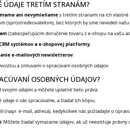
É ÚDAJE TRETÍM STRANÁM?
ímame ani nevymieňame
s tretími stranami na ich vlastn
 (sprostredkovateľom), bez ktorých by sme nevedeli našu 
iam
(zabezpečujúcim doručenie tovaru z e-shopu na vašu ad
, CRM systémov a e-shopovej platformy
,
lanie e-mailových newsletterov
.
nlivosťou a zmluvami o spracúvaní osobných údajov.
PRACÚVANÍ OSOBNÝCH ÚDAJOV?
svojimi údajmi a môžete uplatniť tieto práva:
 údaje o vás spracúvame, a žiadať ich kópiu.
i (napr. e-mail, adresa), kedykoľvek nás požiadajte o opravu
:
Môžete žiadať vymazanie údajov, ak už neexistuje právny 