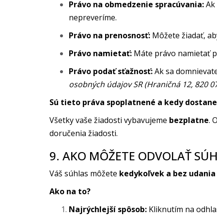
Právo na obmedzenie spracúvania:
Ak 
nepreveríme.
Právo na prenosnosť:
Môžete žiadať, ab
Právo namietať:
Máte právo namietať pr
Právo podať sťažnosť:
Ak sa domnievate
osobných údajov SR (Hraničná 12, 820 07
Sú tieto práva spoplatnené a kedy dostan
Všetky vaše žiadosti vybavujeme
bezplatne
. 
doručenia žiadosti.
9. AKO MÔŽETE ODVOLAŤ SÚ
Váš súhlas môžete
kedykoľvek a bez udania
Ako na to?
Najrýchlejší spôsob:
Kliknutím na odhla