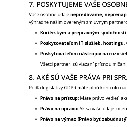
7. POSKYTUJEME VAŠE OSOBN
Vaše osobné údaje
nepredávame, neprenaj
výhradne našim overeným zmluvným partnerom
Kuriérskym a prepravným spoločnost
Poskytovateľom IT služieb, hostingu
Poskytovateľom nástrojov na rozosie
Všetci partneri sú viazaní prísnou mlča
8. AKÉ SÚ VAŠE PRÁVA PRI S
Podľa legislatívy GDPR máte plnú kontrolu nad 
Právo na prístup:
Máte právo vedieť, aké
Právo na opravu:
Ak sa vaše údaje zmenil
Právo na výmaz (Právo byť zabudnutý)