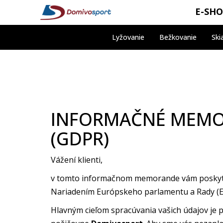
E-SH
Lyžovanie
Bežkovanie
Ski
INFORMAČNÉ MEMO
(GDPR)
Vážení klienti,
v tomto informačnom memorande vám poskytuj
Nariadením Európskeho parlamentu a Rady (EÚ
Hlavným cieľom spracúvania vašich údajov je 