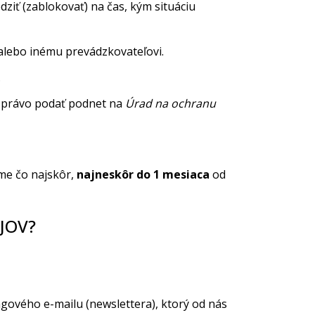
iť (zablokovať) na čas, kým situáciu
alebo inému prevádzkovateľovi.
.
e právo podať podnet na
Úrad na ochranu
me čo najskôr,
najneskôr do 1 mesiaca
od
JOV?
gového e-mailu (newslettera), ktorý od nás