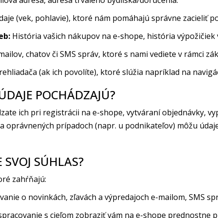
ilová adresa, adresa trvalého bydliska/doručenia.
údaje (vek, pohlavie), ktoré nám pomáhajú správne zacieliť 
eb:
História vašich nákupov na e-shope, história výpožičiek v
mailov, chatov či SMS správ, ktoré s nami vediete v rámci zá
liadača (ak ich povolíte), ktoré slúžia napríklad na navigác
 ÚDAJE POCHÁDZAJÚ?
dzate ich pri registrácii na e-shope, vytváraní objednávky, vy
ch a oprávnených prípadoch (napr. u podnikateľov) môžu úda
E SVOJ SÚHLAS?
oré zahŕňajú:
anie o novinkách, zľavách a výpredajoch e-mailom, SMS spr
pracovanie s cieľom zobraziť vám na e-shope prednostne pr