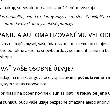
 nákup, servis alebo kvalitu zapožičaného výstroja.
las neudelíte, nemá to žiadny vplyv na možnosť nakúpiť na n
žiadne zľavové kupóny a akčné ponuky.
LOVANIU A AUTOMATIZOVANÉMU VYHO
 vás nemajú zmysel, vaše údaje vyhodnocujeme (profilujeme)
itne ponúkne akcie na snowboardový sortiment, a nie na b
-shopu.
VAŤ VAŠE OSOBNÉ ÚDAJE?
e údaje na marketingové účely spracúvame
počas trvania z
, kým súhlas neodvoláte.
prihlásili na odber noviniek, súhlas platí
10 rokov od jeho 
laní súhlasu budú vaše údaje bezpečne zmazané alebo anony