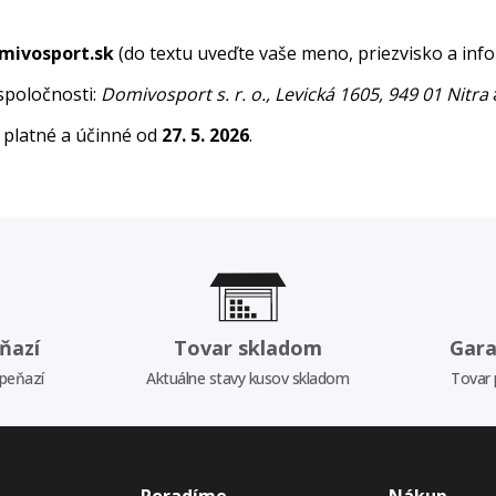
mivosport.sk
(do textu uveďte vaše meno, priezvisko a inf
 spoločnosti:
Domivosport s. r. o., Levická 1605, 949 01 Nitra
 platné a účinné od
27. 5. 2026
.
ňazí
Tovar skladom
Gara
 peňazí
Aktuálne stavy kusov skladom
Tovar 
Poradíme
Nákup