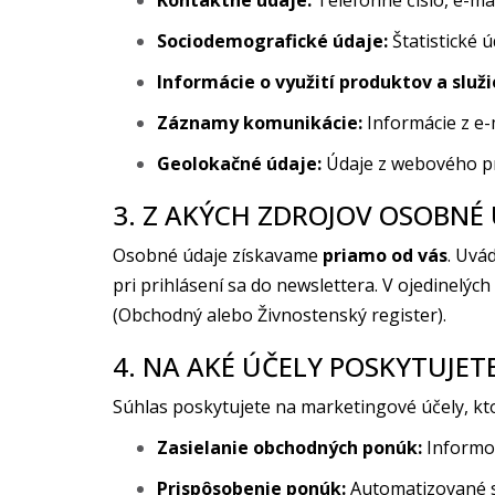
Kontaktné údaje:
Telefónne číslo, e-ma
Sociodemografické údaje:
Štatistické 
Informácie o využití produktov a služi
Záznamy komunikácie:
Informácie z e-
Geolokačné údaje:
Údaje z webového preh
3. Z AKÝCH ZDROJOV OSOBNÉ
Osobné údaje získavame
priamo od vás
. Uvá
pri prihlásení sa do newslettera. V ojedinelý
(Obchodný alebo Živnostenský register).
4. NA AKÉ ÚČELY POSKYTUJET
Súhlas poskytujete na marketingové účely, kt
Zasielanie obchodných ponúk:
Informov
Prispôsobenie ponúk:
Automatizované s