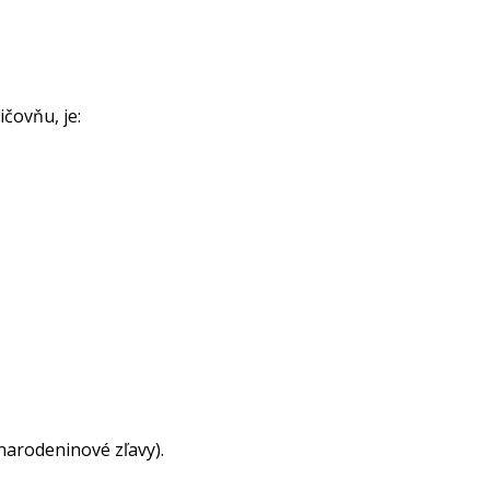
čovňu, je:
narodeninové zľavy).