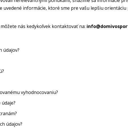
avovali nerelevantnými ponukami, snažíme sa informácie p
žšie uvedené informácie, ktoré sme pre vašu lepšiu orientáciu
 môžete nás kedykoľvek kontaktovať na:
info@domivospor
h údajov?
ú?
izovanému vyhodnocovaniu?
 údaje?
stranám?
ch údajov?