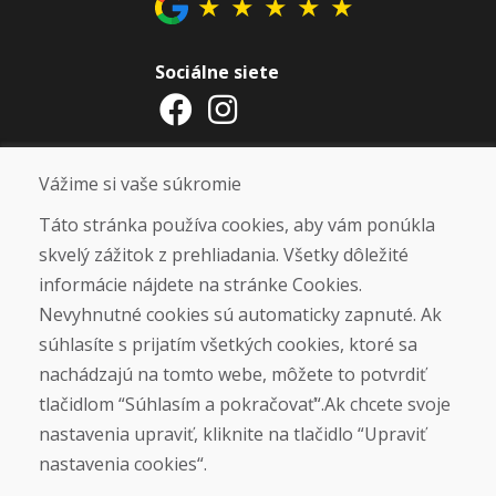
★
★
★
★
★
Sociálne siete
Otváracie hodiny
Vážime si vaše súkromie
ZIMNÁ SEZÓNA 2025/2026 JE
Táto stránka používa cookies, aby vám ponúkla
UKONČENÁ. ĎAKUJEME VÁM ZA
skvelý zážitok z prehliadania. Všetky dôležité
PRIAZEŇ A TEŠÍME SA NA VÁS OPÄŤ
informácie nájdete na stránke Cookies.
OD 14. 9. 2026.
Nevyhnutné cookies sú automaticky zapnuté. Ak
súhlasíte s prijatím všetkých cookies, ktoré sa
Nájsť na Google mape
nachádzajú na tomto webe, môžete to potvrdiť
tlačidlom “Súhlasím a pokračovať“.Ak chcete svoje
nastavenia upraviť, kliknite na tlačidlo “Upraviť
nastavenia cookies“.