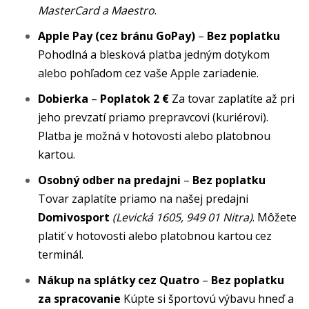
MasterCard a Maestro
.
Apple Pay (cez bránu GoPay)
–
Bez poplatku
Pohodlná a blesková platba jedným dotykom
alebo pohľadom cez vaše Apple zariadenie.
Dobierka
–
Poplatok 2 €
Za tovar zaplatíte až pri
jeho prevzatí priamo prepravcovi (kuriérovi).
Platba je možná v hotovosti alebo platobnou
kartou.
Osobný odber na predajni
–
Bez poplatku
Tovar zaplatíte priamo na našej predajni
Domivosport
(Levická 1605, 949 01 Nitra)
. Môžete
platiť v hotovosti alebo platobnou kartou cez
terminál.
Nákup na splátky cez Quatro
–
Bez poplatku
za spracovanie
Kúpte si športovú výbavu hneď a