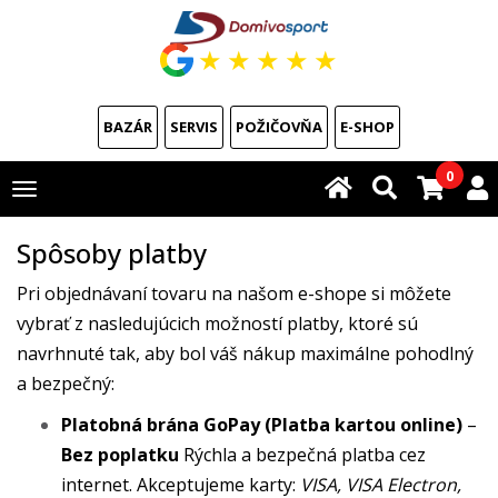
★
★
★
★
★
BAZÁR
SERVIS
POŽIČOVŇA
E-SHOP
0
Toggle
navigation
Spôsoby platby
Pri objednávaní tovaru na našom e-shope si môžete
vybrať z nasledujúcich možností platby, ktoré sú
navrhnuté tak, aby bol váš nákup maximálne pohodlný
a bezpečný:
Platobná brána GoPay (Platba kartou online)
–
Bez poplatku
Rýchla a bezpečná platba cez
internet. Akceptujeme karty:
VISA, VISA Electron,