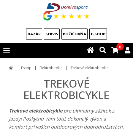
★
★
★
★
★
BAZÁR
SERVIS
POŽIČOVŇA
E-SHOP
0
Toggle
navigation
Eshop
Elektrobicykle
Trekové elektrobicykle
TREKOVÉ
ELEKTROBICYKLE
Trekové elektrobicykle
pre ultimátny zážitok z
jazdy! Poskytnú Vám totiž dokonalý výkon a
komfort pri vašich outdoorových dobrodružstvách.