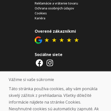
Reklamácie a vrátenie tovaru
Ochrana osobných údajov
Cookies
Kariéra
Overené zákazníkmi
★
★
★
★
★
Sociálne siete
Otváracie hodiny
Vážime si vaše súkromie
ZIMNÁ SEZÓNA 2025/2026 JE
Táto stránka používa cookies, aby vám ponúkla
UKONČENÁ. ĎAKUJEME VÁM ZA
skvelý zážitok z prehliadania. Všetky dôležité
PRIAZEŇ A TEŠÍME SA NA VÁS OPÄŤ
informácie nájdete na stránke Cookies.
OD 14. 9. 2026.
Nevyhnutné cookies sú automaticky zapnuté. Ak