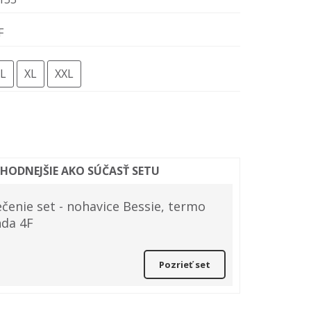
F
L
XL
XXL
ÝHODNEJŠIE AKO SÚČASŤ SETU
čenie set - nohavice Bessie, termo
nda 4F
Pozrieť set