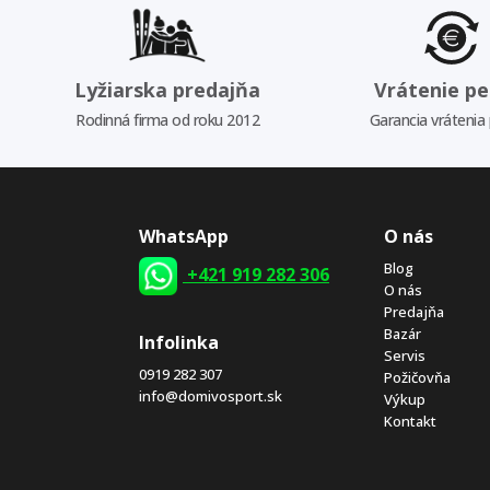
Lyžiarska predajňa
Vrátenie pe
Rodinná firma od roku 2012
Garancia vrátenia
WhatsApp
O nás
Blog
+421 919 282 306
O nás
Predajňa
Bazár
Infolinka
Servis
0919 282 307
Požičovňa
info@domivosport.sk
Výkup
Kontakt