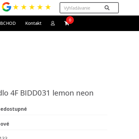
★
★
★
★
★
0
OBCHOD
Kontakt
lo 4F BIDD031 lemon neon
edostupné
ové
133