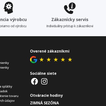
ncia výrobcu
Zákaznícky servis
priamo od výrobcu
Individuálny prístup k zákazníkovi
Overené zákazníkmi
★
★
★
★
★
mienky
mienky
Sociálne siete
a splátky
iadok
Otváracie hodiny
átenie tovaru
ch údajov
ZIMNÁ SEZÓNA