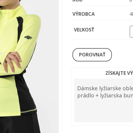
VÝROBCA
4
VEĽKOSŤ
POROVNAŤ
ZÍSKAJTE V
Dámske lyžiarske oble
prádlo + lyžiarska bu