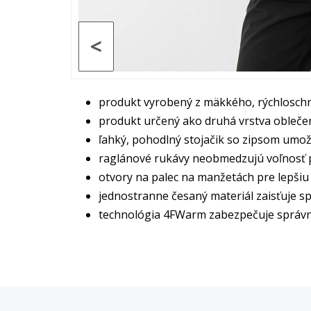
<
produkt vyrobený z mäkkého, rýchlosch
produkt určený ako druhá vrstva oblečen
ľahký, pohodlný stojačik so zipsom umož
raglánové rukávy neobmedzujú voľnosť
otvory na palec na manžetách pre lepšiu
jednostranne česaný materiál zaisťuje s
technológia 4FWarm zabezpečuje správn