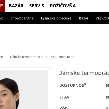
OP
BAZÁR
SERVIS
POŽIČOVŇA
alp
Snowboarding
Lyžiarske oblečenie
Bazár
VEĽKO
nie
Dámske termoprádlo 4F BIDD031 lemon neon
Dámske termoprád
DOSTUPNOSŤ
N
STAV
N
KÓD
8