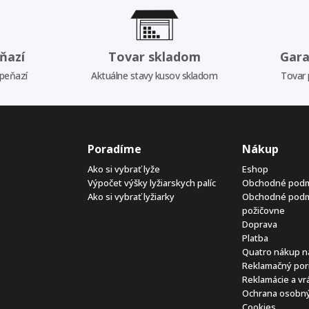
ňazí
Tovar skladom
Gara
 peňazí
Aktuálne stavy kusov skladom
Tovar 
Poradíme
Nákup
Ako si vybrať lyže
Eshop
Výpočet výšky lyžiarskych palíc
Obchodné pod
Ako si vybrať lyžiarky
Obchodné pod
požičovne
Doprava
Platba
Quatro nákup n
Reklamačný por
Reklamácie a vr
Ochrana osobný
Cookies