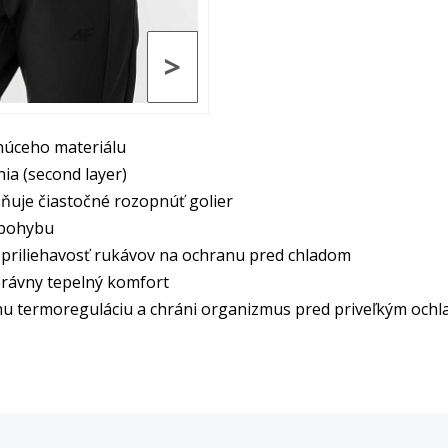
>
núceho materiálu
ia (second layer)
ňuje čiastočné rozopnúť golier
 pohybu
 priliehavosť rukávov na ochranu pred chladom
právny tepelný komfort
u termoreguláciu a chráni organizmus pred priveľkým och