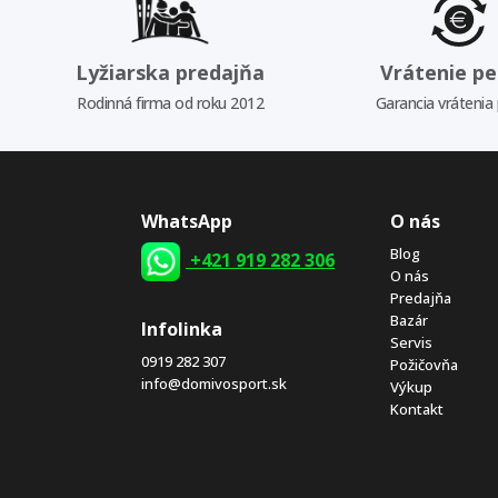
Lyžiarska predajňa
Vrátenie pe
Rodinná firma od roku 2012
Garancia vrátenia
WhatsApp
O nás
Blog
+421 919 282 306
O nás
Predajňa
Bazár
Infolinka
Servis
0919 282 307
Požičovňa
info@domivosport.sk
Výkup
Kontakt