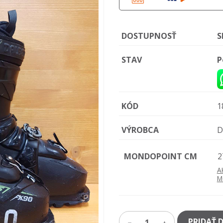
DOSTUPNOSŤ
S
STAV
P
KÓD
1
VÝROBCA
D
MONDOPOINT CM
2
A
M
PRIDAŤ 
1