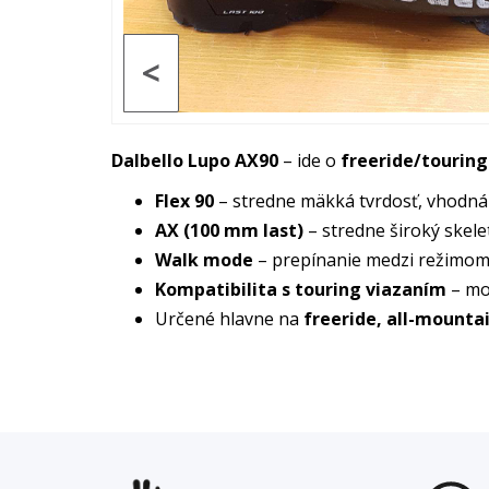
<
Dalbello Lupo AX90
– ide o
freeride/tourin
Flex 90
– stredne mäkká tvrdosť, vhodná
AX (100 mm last)
– stredne široký skelet
Walk mode
– prepínanie medzi režimom 
Kompatibilita s touring viazaním
– mod
Určené hlavne na
freeride, all-mounta