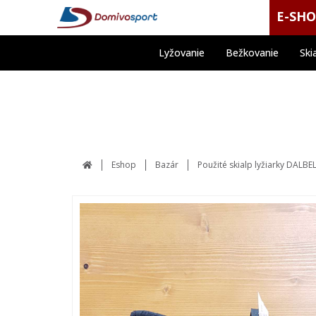
E-SH
Lyžovanie
Bežkovanie
Ski
Eshop
Bazár
Použité skialp lyžiarky DALB