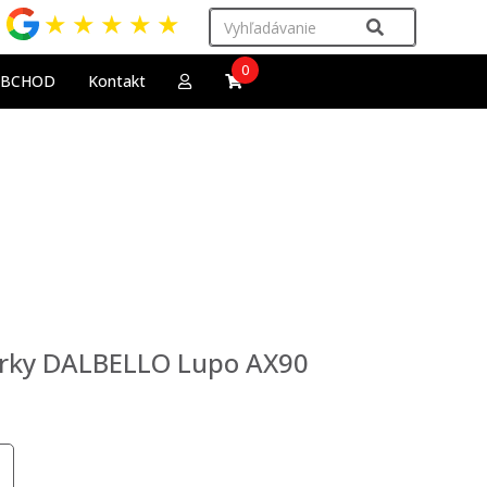
★
★
★
★
★
0
OBCHOD
Kontakt
žiarky DALBELLO Lupo AX90