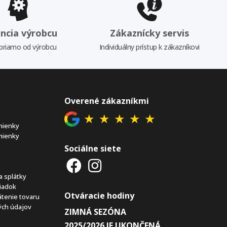
ncia výrobcu
Zákaznícky servis
priamo od výrobcu
Individuálny prístup k zákazníkovi
Overené zákazníkmi
★
★
★
★
★
mienky
mienky
Sociálne siete
a splátky
iadok
Otváracie hodiny
átenie tovaru
ch údajov
ZIMNÁ SEZÓNA
2025/2026 JE UKONČENÁ.