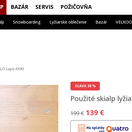
OP
BAZÁR
SERVIS
POŽIČOVŇA
alp
Snowboarding
Lyžiarske oblečenie
Bazár
VEĽKO
ELLO Lupo AX90
ZĽAVA 30 %
Použité skialp ly
139 €
199 €