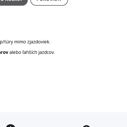
alp/túry mimo zjazdoviek.
arov
alebo ľahších jazdcov.