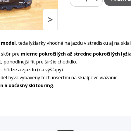
>
g model
, teda lyžiarky vhodné na jazdu v stredisku aj na ski
 skôr pre
mierne pokročilých až stredne pokročilých lyži
, pohodlnejší fit pre širšie chodidlo.
chôdze a zjazdu (na výšľapy).
el býva vybavený tech insertmi na skialpové viazanie.
in a občasný skitouring
.