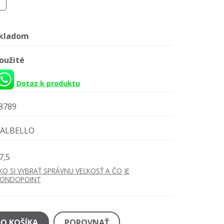
kladom
oužité
Dotaz k produktu
8789
ALBELLO
7,5
KO SI VYBRAŤ SPRÁVNU VEĽKOSŤ A ČO JE
ONDOPOINT
DO KOŠÍKA
POROVNAŤ