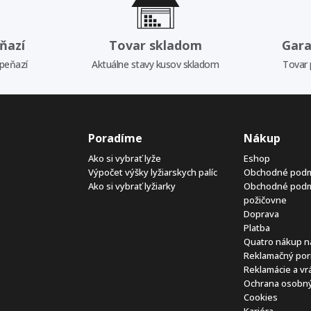
ňazí
Tovar skladom
Gara
 peňazí
Aktuálne stavy kusov skladom
Tovar 
Poradíme
Nákup
Ako si vybrať lyže
Eshop
Výpočet výšky lyžiarskych palíc
Obchodné pod
Ako si vybrať lyžiarky
Obchodné pod
požičovne
Doprava
Platba
Quatro nákup n
Reklamačný por
Reklamácie a vr
Ochrana osobný
Cookies