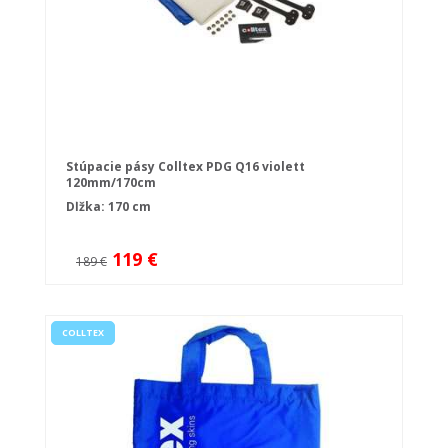
Stúpacie pásy Colltex PDG Q16 violett
120mm/170cm
Dĺžka: 170 cm
119 €
189 €
COLLTEX