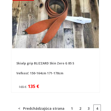
Skialp grip BLIZZARD Skin Zero G 85 S
Veľkosť:
150-164cm
171-178cm
135 €
165 €
<
Predchádzajúca strana
1
2
3
4