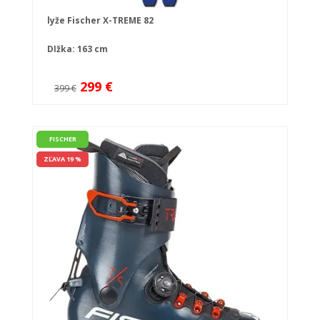
lyže Fischer X-TREME 82
Dĺžka: 163 cm
299 €
399 €
FISCHER
ZĽAVA 19 %