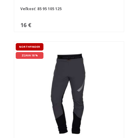
Veľkosť:
85
95
105
125
16 €
NORTHFINDER
ZĽAVA 18 %