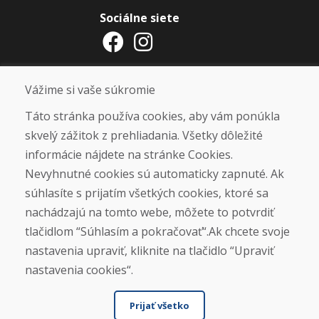
Sociálne siete
Otváracie hodiny
Vážime si vaše súkromie
ZIMNÁ SEZÓNA 2025/2026 JE
Táto stránka používa cookies, aby vám ponúkla
UKONČENÁ. ĎAKUJEME VÁM ZA
skvelý zážitok z prehliadania. Všetky dôležité
PRIAZEŇ A TEŠÍME SA NA VÁS OPÄŤ
informácie nájdete na stránke Cookies.
OD 14. 9. 2026.
Nevyhnutné cookies sú automaticky zapnuté. Ak
súhlasíte s prijatím všetkých cookies, ktoré sa
Nájsť na Google mape
nachádzajú na tomto webe, môžete to potvrdiť
tlačidlom “Súhlasím a pokračovať“.Ak chcete svoje
nastavenia upraviť, kliknite na tlačidlo “Upraviť
nastavenia cookies“.
Prijať všetko