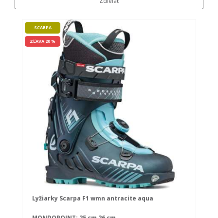
Zdieľať
SCARPA
ZĽAVA 20 %
Lyžiarky Scarpa F1 wmn antracite aqua
MONDOPOINT:
25 cm
26 cm