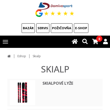
★
★
★
★
★
BAZÁR
SERVIS
POŽIČOVŇA
E-SHOP
0
Toggle
navigation
Eshop
Skialp
SKIALP
SKIALPOVÉ LYŽE