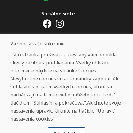
Sociálne siete
Otváracie hodiny
Vážime si vaše súkromie
ZIMNÁ SEZÓNA 2025/2026 JE
Táto stránka používa cookies, aby vám ponúkla
UKONČENÁ. ĎAKUJEME VÁM ZA
skvelý zážitok z prehliadania. Všetky dôležité
PRIAZEŇ A TEŠÍME SA NA VÁS OPÄŤ
informácie nájdete na stránke Cookies.
OD 14. 9. 2026.
Nevyhnutné cookies sú automaticky zapnuté. Ak
súhlasíte s prijatím všetkých cookies, ktoré sa
Nájsť na Google mape
nachádzajú na tomto webe, môžete to potvrdiť
tlačidlom “Súhlasím a pokračovať“.Ak chcete svoje
nastavenia upraviť, kliknite na tlačidlo “Upraviť
nastavenia cookies“.