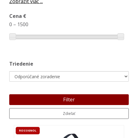
Zobraziť viac ...
Cena €
0
–
1500
Triedenie
Filter
Zdieľať
ROSSIGNOL