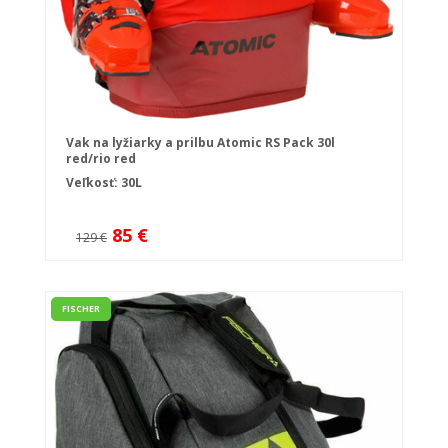
Vak na lyžiarky a prilbu Atomic RS Pack 30l
red/rio red
Veľkosť: 30L
85 €
129 €
FISCHER