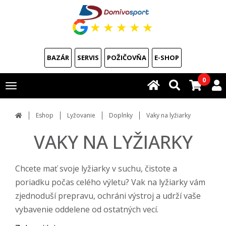
★
★
★
★
★
BAZÁR
SERVIS
POŽIČOVŇA
E-SHOP
0
Toggle
navigation
Eshop
Lyžovanie
Doplnky
Vaky na lyžiarky
VAKY NA LYŽIARKY
Chcete mať svoje lyžiarky v suchu, čistote a
poriadku počas celého výletu? Vak na lyžiarky vám
zjednoduší prepravu, ochráni výstroj a udrží vaše
vybavenie oddelene od ostatných vecí.